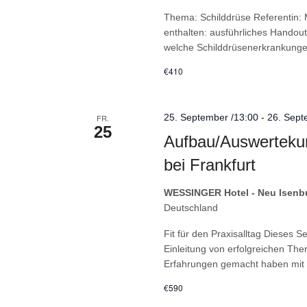
Thema: Schilddrüse Referentin: 
enthalten: ausführliches Handou
welche Schilddrüsenerkrankungen
€410
25. September /13:00
-
26. Sept
FR.
25
Aufbau/Auswertekur
bei Frankfurt
WESSINGER Hotel - Neu Isenbu
Deutschland
Fit für den Praxisalltag Dieses
Einleitung von erfolgreichen Ther
Erfahrungen gemacht haben mit 
€590