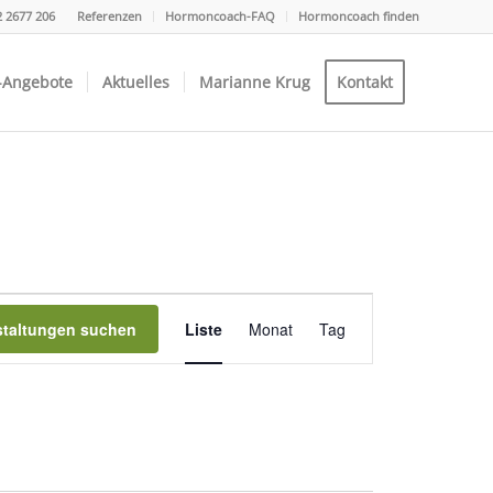
2 2677 206
Referenzen
Hormoncoach-FAQ
Hormoncoach finden
-Angebote
Aktuelles
Marianne Krug
Kontakt
Veranstaltung
Ansichten-
staltungen suchen
Liste
Monat
Tag
Navigation