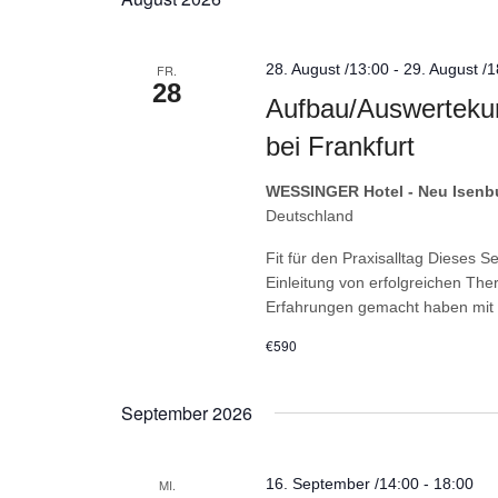
Schlüsselwort.
28. August /13:00
-
29. August /
FR.
28
Aufbau/Auswertekur
bei Frankfurt
WESSINGER Hotel - Neu Isenbu
Deutschland
Fit für den Praxisalltag Dieses
Einleitung von erfolgreichen Ther
Erfahrungen gemacht haben mit 
€590
September 2026
16. September /14:00
-
18:00
MI.