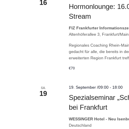
16
Hormonlounge: 16.09
Stream
FIZ Frankfurter Informations
Altenhöferallee 3, Frankfurt/Mai
Regionales Coaching Rhein-Main
gedacht für alle, die bereits in 
erweiterten Region Frankfurt treff
€70
19. September /09:00
-
18:00
SA.
19
Spezialseminar „Sc
bei Frankfurt
WESSINGER Hotel - Neu Isenbu
Deutschland