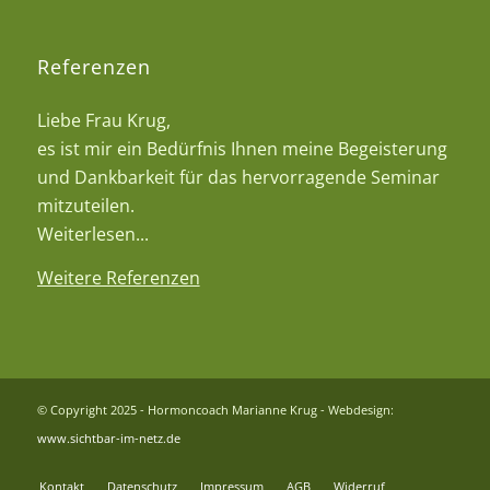
Referenzen
Liebe Frau Krug,
es ist mir ein Bedürfnis Ihnen meine Begeisterung
und Dankbarkeit für das hervorragende Seminar
mitzuteilen.
Weiterlesen...
Weitere Referenzen
© Copyright 2025 - Hormoncoach Marianne Krug - Webdesign:
www.sichtbar-im-netz.de
Kontakt
Datenschutz
Impressum
AGB
Widerruf