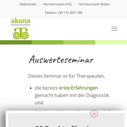
Referenzen
Hormoncoach-FAQ
Hormoncoach finden
Telefon:
+49 172 2677 206
Auswerteseminar
Dieses Seminar ist für Therapeuten,
die bereits
erste Erfahrungen
gemacht haben mit der Diagnostik
und
bioidenten Hormontherapie und die
Befundung trainieren möchten
sowie