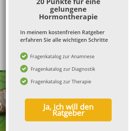
20 Punkte für eine
gelungene
die Ableitung der individuellen
Hormontherapie
bioidenten Hormontherapie
erlernen und diskutieren wollen.
In meinem kostenfreien Ratgeber
Welche Indikationen dabei besprochen
erfahren Sie alle wichtigen Schritte
werden, richtet sich nach den
mitgebrachten Fällen.
Fragenkatalog zur Anamnese
Fragenkatalog zur Diagnostik
Fragenkatalog zur Therapie
Ja, ich will den
Ratgeber