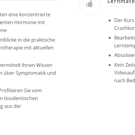
Lernmater
lten eine konzentrierte
Der Kurs
identen Hormone mit
Crashkur
one
Bearbeite
nblicke in die praktische
Lerntem
therapie mit aktuellen
Absolvie
Kein Zeit
ermittelt Ihnen Wissen
Videoauf
en über Symptomatik und
nach Bed
rofitieren Sie vom
en bioidentischen
g aus der