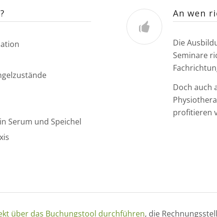
?
An wen ri
Die Ausbild
ation
Seminare ric
Fachrichtun
gelzustände
Doch auch a
Physiothera
profitieren
in Serum und Speichel
xis
rekt über das Buchungstool durchführen
, die Rechnungsstel