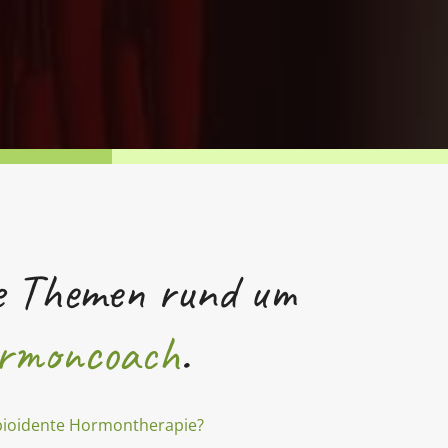
e Themen rund um
rmoncoach
.
 bioidente Hormontherapie?