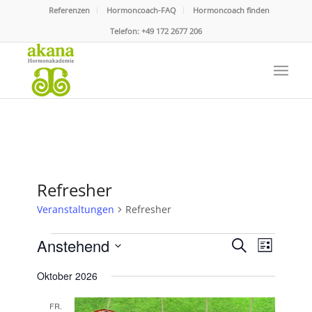
Referenzen
Hormoncoach-FAQ
Hormoncoach finden
Telefon:
+49 172 2677 206
Refresher
Veranstaltungen
Refresher
Veranstaltungen
Veranstaltu
Veranst
Anstehend
Suche
Liste
Ansicht
Suche
Datum
Navigat
Oktober 2026
und
wählen.
Ansichten,
FR.