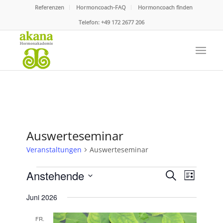
Referenzen
Hormoncoach-FAQ
Hormoncoach finden
Telefon:
+49 172 2677 206
Auswerteseminar
Veranstaltungen
Auswerteseminar
Veranstaltungen
Veranstaltu
Veranst
Anstehende
Suche
Liste
Ansicht
Suche
Datum
Navigat
Juni 2026
und
wählen.
Ansichten,
FR.