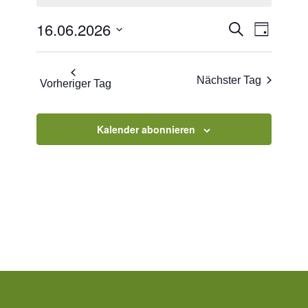
2026
Veranstaltu
Veranst
16.06.2026
Suche
Tag
Ansicht
Suche
Datum
Navigat
und
wählen.
Nächster Tag
Vorheriger Tag
Ansichten,
Navigation
Kalender abonnieren