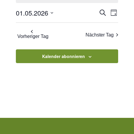
2026
Veranstaltu
Veranst
01.05.2026
Suche
Tag
Ansicht
Suche
Datum
Navigat
und
wählen.
Nächster Tag
Vorheriger Tag
Ansichten,
Navigation
Kalender abonnieren