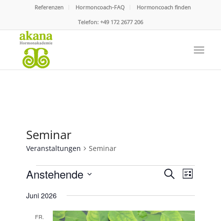
Referenzen
Hormoncoach-FAQ
Hormoncoach finden
Telefon:
+49 172 2677 206
Seminar
Veranstaltungen
Seminar
Veranstaltungen
Veranstaltu
Veranst
Anstehende
Suche
Liste
Ansicht
Suche
Datum
Navigat
Juni 2026
und
wählen.
Ansichten,
FR.