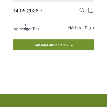
2026
Veranstaltu
Veranst
14.05.2026
Suche
Tag
Ansicht
Suche
Datum
Navigat
und
wählen.
Nächster Tag
Vorheriger Tag
Ansichten,
Navigation
Kalender abonnieren