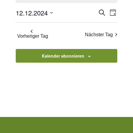
2024
Veranstaltu
Veranst
12.12.2024
Suche
Tag
Ansicht
Suche
Datum
Navigat
und
wählen.
Nächster Tag
Vorheriger Tag
Ansichten,
Navigation
Kalender abonnieren